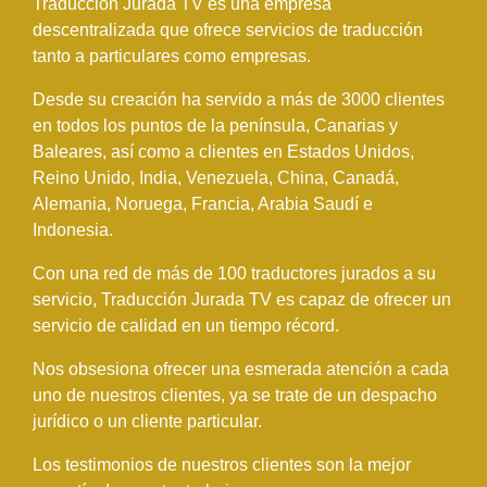
Traducción Jurada TV es una empresa
solamente
descentralizada que ofrece servicios de traducción
han estado
tanto a particulares como empresas.
pendientes,
sino que ya
Desde su creación ha servido a más de 3000 clientes
estaba listo
en todos los puntos de la península, Canarias y
al día
Baleares, así como a clientes en Estados Unidos,
siguiente.
Reino Unido, India, Venezuela, China, Canadá,
Alemania, Noruega, Francia, Arabia Saudí e
Indonesia.
Con una red de más de 100 traductores jurados a su
servicio, Traducción Jurada TV es capaz de ofrecer un
servicio de calidad en un tiempo récord.
Nos obsesiona ofrecer una esmerada atención a cada
uno de nuestros clientes, ya se trate de un despacho
jurídico o un cliente particular.
Los testimonios de nuestros clientes son la mejor