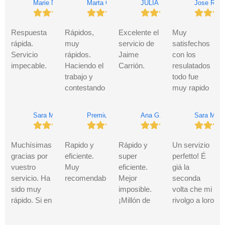
Marie N.
Marta C.
JULIA R.
Jose R.
servicios 2
desde el
Ministerio y
Jurada TV.
todo fueron
años
primer
actuaron
facilidades.
despues, y
contacto,
con rapidez.
El trabajo
Respuesta
Rápidos,
Excelente el
Muy
siguen
facilitando
Han
exquisito y
rápida.
muy
servicio de
satisfechos
siendo
todo el
mostrado
muy
Servicio
rápidos.
Jaime
con los
buenisimos,
proceso.
una imagen
rápidos.
impecable.
Haciendo el
Carrión.
resulatados
es mas, el
Cumplieron
seria y de
Los
trabajo y
todo fue
trabajo en
con unos
seguridad.
recomiendo
contestando
muy rapido
menos de
plazos
Les estoy
totalmente.
al email.
👍👍👍👍
24hs estaba
fantásticos,
agradecido.
Eficacia y
Sara Miró G.
Premium S.
Ana G.
Sara M.
realizado.
ya que al día
profesionalidad.
(2026) mas
siguiente ya
Muy
que
tenían la
recomendables.
Muchísimas
Rapido y
Rápido y
Un servizio
recomendables
traducción
gracias por
eficiente.
super
perfetto! É
lista, y el
vuestro
Muy
eficiente.
giá la
envío a
servicio. Ha
recomendable!
Mejor
seconda
domicilio
sido muy
imposible.
volta che mi
llegó
rápido. Si en
¡Millón de
rivolgo a loro
rapidísimo.
alguna
Gracias!
per una
Sin duda
ocasión
traducción