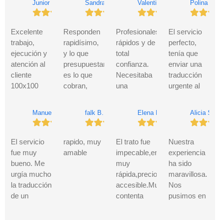
Junior G.
Sandra F.
Valentin 2.
Polina B.
Excelente
Responden
Profesionales,
El servicio
trabajo,
rapidísimo,
rápidos y de
perfecto,
ejecución y
y lo que
total
tenía que
atención al
presupuestan
confianza.
enviar una
cliente
es lo que
Necesitaba
traducción
100x100
cobran,
una
urgente al
responsables
comunicación
traducción
Ministerio de
cumplidores
fluida,
jurada de mi
Ciencia,
Manuel M.
falk B.
Elena Liliana R.
Alicia S.
recomendado
excelente
partida de
Innovación y
sin duda
servicio.
nacimiento y
Universidades
alguna.
100%
los localicé
y me la han
El servicio
rapido, muy
El trato fue
Nuestra
recomendables.
a través de
entregado
fue muy
amable
impecable,entrega
experiencia
Gracias
Muchísimas
internet. La
aún más
bueno. Me
muy
ha sido
muy
gracias
experiencia
rápido de lo
urgía mucho
rápida,precio
maravillosa.
amables
ha sido
que
la traducción
accesible.Muy
Nos
2da vez -
inmejorable:
esperaba.
de un
contenta
pusimos en
He vuelto a
amables y
documento
con
contacto
solicitar los
profesionales
para el
Traducción
con ellos y