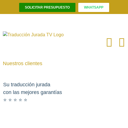
SOLICITAR PRESUPUESTO
WHATSAPP
Saltar
al
contenido
Nuestros clientes
Su traducción jurada
con las mejores garantías
⭐️ ⭐️ ⭐️ ⭐️ ⭐️