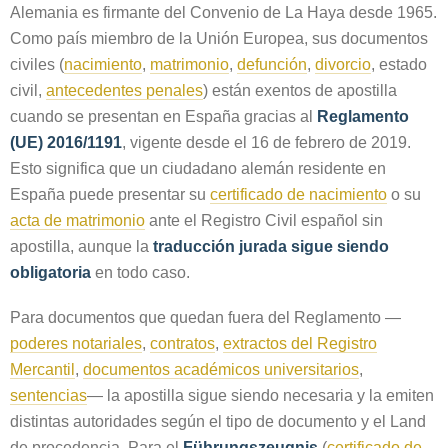
Alemania es firmante del Convenio de La Haya desde 1965.
Como país miembro de la Unión Europea, sus documentos
civiles (
nacimiento
,
matrimonio
,
defunción
,
divorcio
, estado
civil,
antecedentes penales
) están exentos de apostilla
cuando se presentan en España gracias al
Reglamento
(UE) 2016/1191
, vigente desde el 16 de febrero de 2019.
Esto significa que un ciudadano alemán residente en
España puede presentar su
certificado de nacimiento
o su
acta de matrimonio
ante el Registro Civil español sin
apostilla, aunque la
traducción jurada sigue siendo
obligatoria
en todo caso.
Para documentos que quedan fuera del Reglamento —
poderes notariales
,
contratos
,
extractos del Registro
Mercantil
,
documentos académicos universitarios
,
sentencias
— la apostilla sigue siendo necesaria y la emiten
distintas autoridades según el tipo de documento y el Land
de procedencia. Para el
Führungszeugnis
(
certificado de