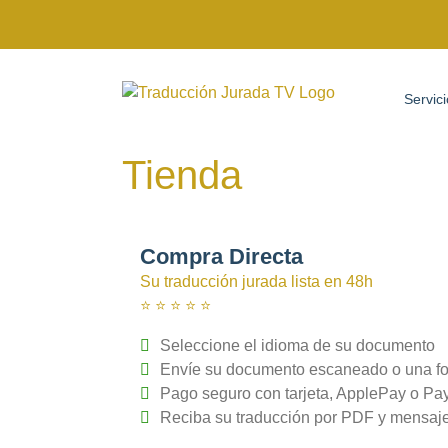
Saltar
al
Servic
contenido
Tienda
Compra Directa
Su traducción jurada lista en 48h
⭐️ ⭐️ ⭐️ ⭐️ ⭐️
Seleccione el idioma de su documento
Envíe su documento escaneado o una fo
Pago seguro con tarjeta, ApplePay o Pa
Reciba su traducción por PDF y mensaje