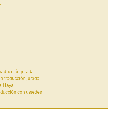
a
raducción jurada
a traducción jurada
la Haya
raducción con ustedes