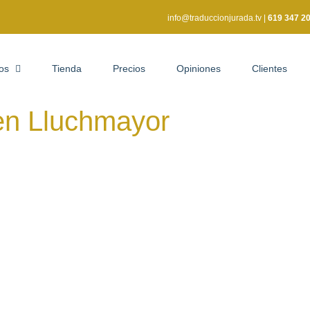
info@traduccionjurada.tv
|
619 347 2
ios
Tienda
Precios
Opiniones
Clientes
en Lluchmayor