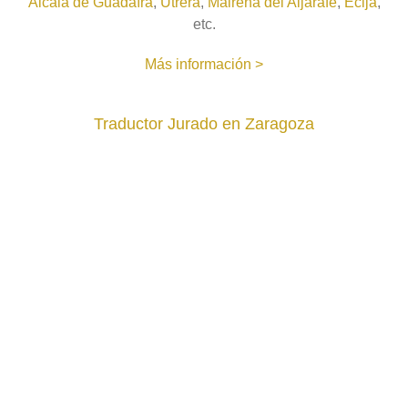
Alcalá de Guadaíra
,
Utrera
,
Mairena del Aljarafe
,
Écija
,
etc.
Más información >
Traductor Jurado en Zaragoza