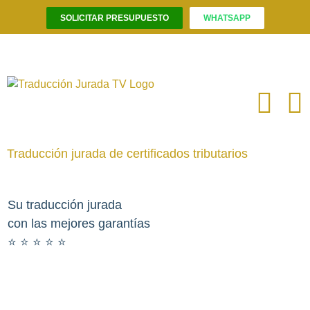
SOLICITAR PRESUPUESTO
WHATSAPP
Saltar
al
contenido
Traducción jurada de certificados tributarios
Su traducción jurada
con las mejores garantías
⭐️ ⭐️ ⭐️ ⭐️ ⭐️